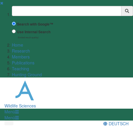
✖
Suchbegriff
Search with Google™
Use Internal Search
(limited result quality)
Home
Research
Members
Publications
Teaching
Hunting Ground
Wildlife Sciences
Menü
Menü
DEUTSCH