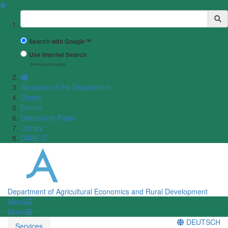
✖
Suchbegriff
Search with Google™
Use Internal Search
(limited result quality)
Structure of the Department
Chairs
Events
Discussion Paper
Library
DARE-IT
Department of Agricultural Economics and Rural Development
Menü
Menü
DEUTSCH
Services