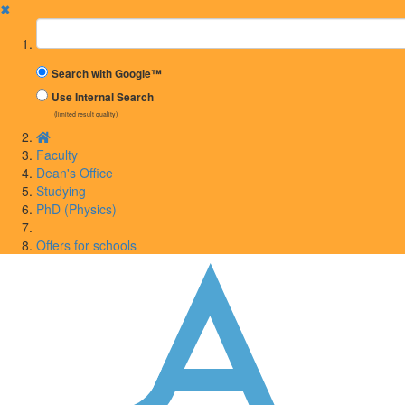
✖
Suchbegriff
Search with Google™
Use Internal Search
(limited result quality)
Faculty
Dean's Office
Studying
PhD (Physics)
Offers for schools