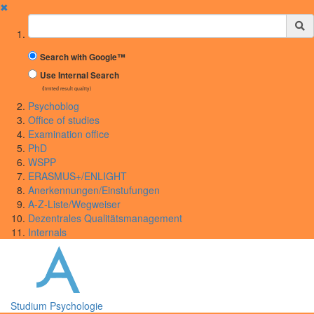
✖
Suchbegriff
Search with Google™
Use Internal Search
(limited result quality)
Psychoblog
Office of studies
Examination office
PhD
WSPP
ERASMUS+/ENLIGHT
Anerkennungen/Einstufungen
A-Z-Liste/Wegweiser
Dezentrales Qualitätsmanagement
Internals
Studium Psychologie