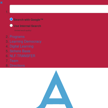
✖
Suchbegriff
Search with Google™
Use Internal Search
(limited result quality)
Programs
Learning Democracy
Digital Learning
Sichere Basis
NLF-TRANSFER
Team
Directions