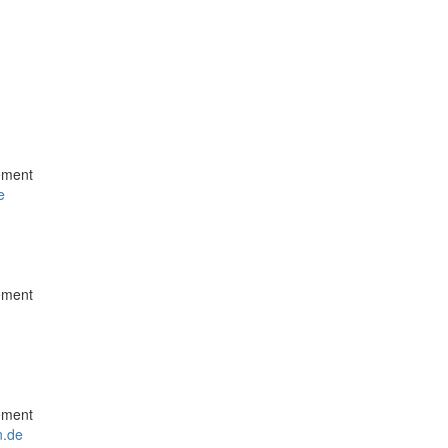
ement
e
ement
ement
n.de