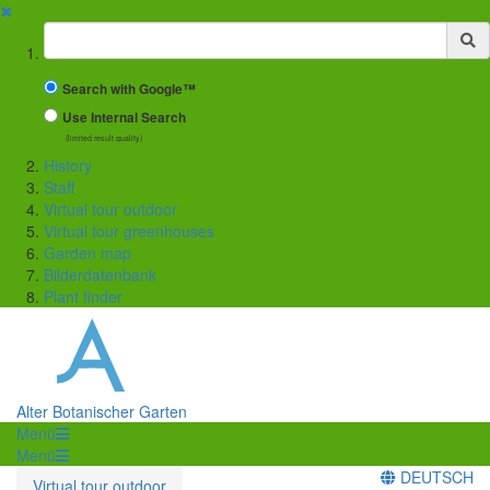
✖
Suchbegriff
Search with Google™
Use Internal Search
(limited result quality)
History
Staff
Virtual tour outdoor
Virtual tour greenhouses
Garden map
Bilderdatenbank
Plant finder
Alter Botanischer Garten
Menü
Menü
DEUTSCH
Virtual tour outdoor