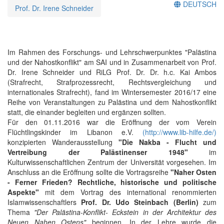
DEUTSCH
Prof. Dr. Irene Schneider
Im Rahmen des Forschungs- und Lehrschwerpunktes "Palästina
und der Nahostkonflikt" am SAI und in Zusammenarbeit von Prof.
Dr. Irene Schneider und RiLG Prof. Dr. Dr. h.c. Kai Ambos
(Strafrecht, Strafprozessrecht, Rechtsvergleichung und
internationales Strafrecht), fand im Wintersemester 2016/17 eine
Reihe von Veranstaltungen zu Palästina und dem Nahostkonflikt
statt, die einander begleiten und ergänzen sollten.
Für den 01.11.2016 war die Eröffnung der vom Verein
Flüchtlingskinder im Libanon e.V.
(http://www.lib-hilfe.de/)
konzipierten Wanderausstellung
"Die Nakba - Flucht und
Vertreibung der Palästinenser 1948"
im
Kulturwissenschaftlichen Zentrum der Universität vorgesehen. Im
Anschluss an die Eröffnung sollte die Vortragsreihe
"Naher Osten
- Ferner Frieden? Rechtliche, historische und politische
Aspekte"
mit dem Vortrag des international renommierten
Islamwissenschaftlers
Prof. Dr. Udo Steinbach (Berlin)
zum
Thema
"Der Palästina-Konflikt- Eckstein in der Architektur des
Neuen Nahen Ostens"
beginnen. In der Lehre wurde die