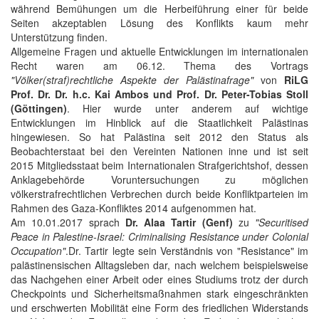
während Bemühungen um die Herbeiführung einer für beide
Seiten akzeptablen Lösung des Konflikts kaum mehr
Unterstützung finden.
Allgemeine Fragen und aktuelle Entwicklungen im internationalen
Recht waren am 06.12. Thema des Vortrags
"Völker(straf)rechtliche Aspekte der Palästinafrage"
von
RiLG
Prof. Dr. Dr. h.c. Kai Ambos und Prof. Dr. Peter-Tobias Stoll
(Göttingen)
. Hier wurde unter anderem auf wichtige
Entwicklungen im Hinblick auf die Staatlichkeit Palästinas
hingewiesen. So hat Palästina seit 2012 den Status als
Beobachterstaat bei den Vereinten Nationen inne und ist seit
2015 Mitgliedsstaat beim Internationalen Strafgerichtshof, dessen
Anklagebehörde Voruntersuchungen zu möglichen
völkerstrafrechtlichen Verbrechen durch beide Konfliktparteien im
Rahmen des Gaza-Konfliktes 2014 aufgenommen hat.
Am 10.01.2017 sprach
Dr. Alaa Tartir (Genf)
zu
"Securitised
Peace in Palestine-Israel: Criminalising Resistance under Colonial
Occupation"
.Dr. Tartir legte sein Verständnis von "Resistance" im
palästinensischen Alltagsleben dar, nach welchem beispielsweise
das Nachgehen einer Arbeit oder eines Studiums trotz der durch
Checkpoints und Sicherheitsmaßnahmen stark eingeschränkten
und erschwerten Mobilität eine Form des friedlichen Widerstands