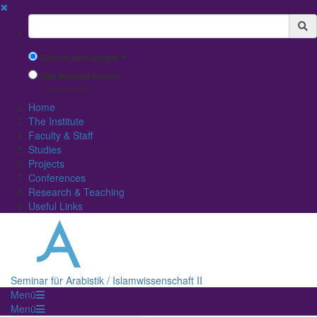
✖
Suchbegriff
Search with Google™
Use Internal Search
(limited result quality)
Home
The Institute
Faculty & Staff
Studies
Projects
Conferences
Research & Teaching
Useful Links
Seminar für Arabistik / Islamwissenschaft II
Menü
Menü