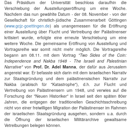
Das Präsidium der Universität beschloss daraufhin die
Verschiebung der Ausstellungseröffnung um eine Woche.
Nachdem das nun gewählte Datum - der 08. November - von der
Gesellschaft für christlich-jüdische Zusammenarbeit Göttingen
(
www.gcjz-goettingen.de
) als unangemessen für die Eröffnung
einer Ausstellung über Flucht und Vertreibung der Palästinenser
kritisiert wurde, erfolgte eine erneute Verschiebung um eine
weitere Woche. Die gemeinsame Eröffnung von Ausstellung und
Vortragsreihe war somit nicht mehr möglich. Die Vortragsreihe
begann am 08.11. mit dem Vortrag
"Two Sides of the Coin:
Independence and Nakba 1948 - The Israeli and Palestinian
Narrative"
von
Prof. Dr. Adel Manna
, der dafür aus Jerusalem
angereist war. Er befasste sich darin mit dem israelischen Narrativ
zur Staatsgründung und dem palästinensischen Narrativ zur
Nakba (arabisch für "Katastrophe"), d.h. zur Flucht und
Vertreibung von Palästinensern um 1948, und verwies auf die
Forschung der "Neuen Historiker" in Israel seit den späten 80er
Jahren, die entgegen der traditionellen Geschichtsschreibung
nicht von einer freiwilligen Migration der Palästinenser im Rahmen
der israelischen Staatsgründung ausgehen, sondern u.a. durch
die Öffnung der israelischen Militärarchive gewaltsame
Vetreibungen belegen können.