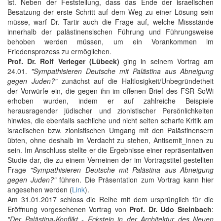
ist. Neben der Feststellung, dass das Ende der israelischen
Besatzung der erste Schritt auf dem Weg zu einer Lösung sein
müsse, warf Dr. Tartir auch die Frage auf, welche Missstände
innerhalb der palästinensischen Führung und Führungsweise
behoben werden müssen, um ein Vorankommen im
Friedensprozess zu ermöglichen.
Prof. Dr. Rolf Verleger (Lübeck)
ging in seinem Vortrag am
24.01.
"Sympathisieren Deutsche mit Palästina aus Abneigung
gegen Juden?"
zunächst auf die Haltlosigkeit/Unbegründetheit
der Vorwürfe ein, die gegen ihn im offenen Brief des FSR SoWi
erhoben wurden, indem er auf zahlreiche Beispiele
herausragender jüdischer und zionistischer Persönlichkeiten
hinwies, die ebenfalls sachliche und nicht selten scharfe Kritik am
israelischen bzw. zionistischen Umgang mit den Palästinensern
übten, ohne deshalb im Verdacht zu stehen, Antisemit_innen zu
sein. Im Anschluss stellte er die Ergebnisse einer repräsentativen
Studie dar, die zu einem Verneinen der im Vortragstitel gestellten
Frage
"Sympathisieren Deutsche mit Palästina aus Abneigung
gegen Juden?"
führen. Die Präsentation zum Vortrag kann hier
angesehen werden (
Link
).
Am 31.01.2017 schloss die Reihe mit dem ursprünglich für die
Eröffnung vorgesehenen Vortrag von
Prof. Dr. Udo Steinbach
:
"Der Palästina-Konflikt - Eckstein in der Architektur des Neuen