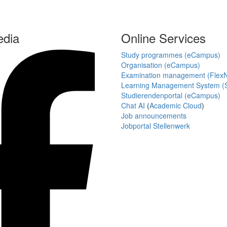
edia
Online Services
Study programmes (eCampus)
Organisation (eCampus)
Examination management (Flex
Learning Management System (S
Studierendenportal (eCampus)
Chat AI
(
Academic Cloud
)
Job announcements
Jobportal Stellenwerk