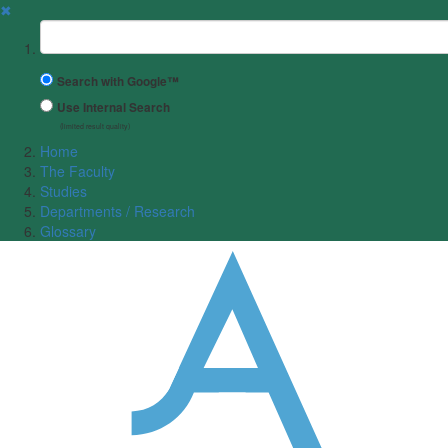
✖
Suchbegriff
Search with Google™
Use Internal Search
(limited result quality)
Home
The Faculty
Studies
Departments / Research
Glossary