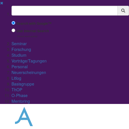
✖
Suchbegriff
Search with Google™
Use Internal Search
(limited result quality)
Seminar
Forschung
Studium
Vorträge/Tagungen
Personal
Neuerscheinungen
Litlog
Basisgruppe
ThOP
O-Phase
Mentoring