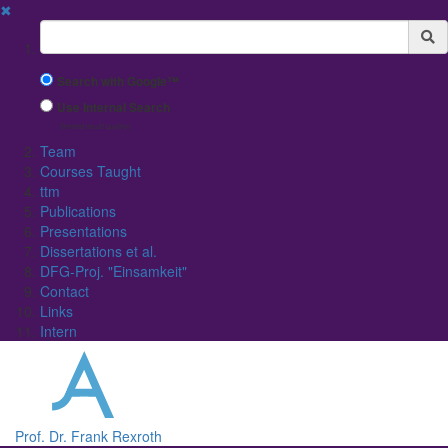
✖
Suchbegriff
Search with Google™
Use Internal Search
(limited result quality)
Team
Courses Taught
ttm
Publications
Presentations
Dissertations et al.
DFG-Proj. "Einsamkeit"
Contact
Links
Intern
Prof. Dr. Frank Rexroth