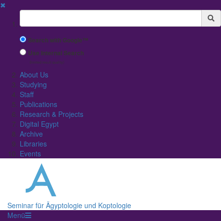
✖
Suchbegriff
Search with Google™
Use Internal Search
(limited result quality)
About Us
Studying
Staff
Publications
Research & Projects
Digital Egypt
Archive
Libraries
Events
Seminar für Ägyptologie und Koptologie
Menü