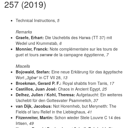
257 (2019)
Technical Instructions,
5
Remarks
Graefe, Erhart:
Die Uschebtis des Harwa (TT 37) mit
Wedel und Krummstab,
6
Monnier, Franck:
Note complémentaire sur les tours de
guet et tours
swnww
de la campagne égyptienne,
7
Miscells
Bojowald, Stefan:
Eine neue Erklärung für das ägyptische
Wort
„3gbw“
in CT VII 28,
13
Broekman, Gerard P. F.:
Royal shabtis from Tanis,
17
Castillos, Juan José:
Chaos in Ancient Egypt,
25
Delhez, Julien / Kohl, Theresa:
Aufgetaucht: Ein weiteres
Uschebti für den Gottesvater Psammetich,
37
van Dijk, Jacobus:
Not Horemheb, but Meryneith: The
Fields of Iaru Relief in the Liebieghaus,
41
Fitzenreiter, Martin:
Schon wieder Stele Louvre C 14 des
Irtisen,
49