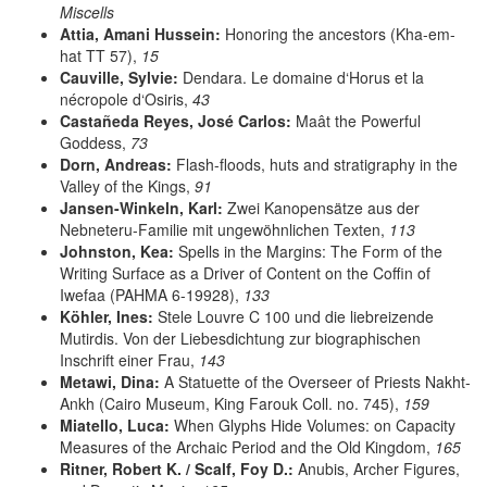
Miscells
Attia, Amani Hussein:
Honoring the ancestors (Kha-em-
hat TT 57),
15
Cauville, Sylvie:
Dendara. Le domaine d‘Horus et la
nécropole d‘Osiris,
43
Castañeda Reyes, José Carlos:
Maât the Powerful
Goddess,
73
Dorn, Andreas:
Flash-floods, huts and stratigraphy in the
Valley of the Kings,
91
Jansen-Winkeln, Karl:
Zwei Kanopensätze aus der
Nebneteru-Familie mit ungewöhnlichen Texten,
113
Johnston, Kea:
Spells in the Margins: The Form of the
Writing Surface as a Driver of Content on the Coffin of
Iwefaa (PAHMA 6-19928),
133
Köhler, Ines:
Stele Louvre C 100 und die liebreizende
Mutirdis. Von der Liebesdichtung zur biographischen
Inschrift einer Frau,
143
Metawi, Dina:
A Statuette of the Overseer of Priests Nakht-
Ankh (Cairo Museum, King Farouk Coll. no. 745),
159
Miatello, Luca:
When Glyphs Hide Volumes: on Capacity
Measures of the Archaic Period and the Old Kingdom,
165
Ritner, Robert K. / Scalf, Foy D.:
Anubis, Archer Figures,