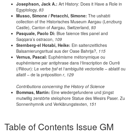
Josephson, Jack A.:
Art History: Does it Have a Role in
Egyptology,
83
Musso, Simone / Petacchi, Simone:
The ushabti
collection of the Historisches Museum Aargau (Lenzburg
Castle), Canton of Aargau, Switzerland,
93
Pasquale, Paolo Di:
Blue faience tiles panel and
Saqqara’s ostracon,
109
Sternberg-el Hotabi, Heike:
Ein saitenzeitliches
Balsamierungsritual aus der Oase Bahrija?,
115
Vernus, Pascal:
Euphémisme métonymique ou
euphémisme par antiphrase dans l‘Iinscription de Ourrê
(/Rêour): Le verbe
ḫsf
et l‘ambiguïté vectorielle – ablatif ou
allatif – de la préposition
r
,
129
Contributions concerning the History of Science
Bommas, Martin:
Eine wiedergefundene und jüngst
mutwillig zerstörte stelophore Statue des Wesirs Paser. Zu
Sonnenhymnik und Verklärungstexten,
151
Table of Contents Issue GM