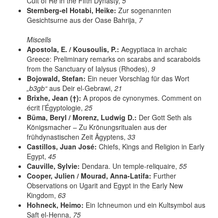
Cult of Re in the Fifth Dynasty,
5
Sternberg-el Hotabi, Heike:
Zur sogenannten
Gesichtsurne aus der Oase Bahrija,
7
Miscells
Apostola, E. / Kousoulis, P.:
Aegyptiaca in archaic
Greece: Preliminary remarks on scarabs and scaraboids
from the Sanctuary of Ialysus (Rhodes),
9
Bojowald, Stefan:
Ein neuer Vorschlag für das Wort
„b3gb“
aus Deir el-Gebrawi,
21
Brixhe, Jean (†):
A propos de cynonymes. Comment on
écrit l’Égyptologie,
25
Büma, Beryl / Morenz, Ludwig D.:
Der Gott Seth als
Königsmacher – Zu Krönungsritualen aus der
frühdynastischen Zeit Ägyptens,
33
Castillos, Juan José:
Chiefs, Kings and Religion in Early
Egypt,
45
Cauville, Sylvie:
Dendara. Un temple-reliquaire,
55
Cooper, Julien / Mourad, Anna-Latifa:
Further
Observations on Ugarit and Egypt in the Early New
Kingdom,
63
Hohneck, Heimo:
Ein Ichneumon und ein Kultsymbol aus
Saft el-Henna,
75