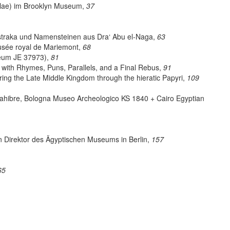
ilae) im Brooklyn Museum,
37
straka und Namensteinen aus Dra‘ Abu el-Naga,
63
usée royal de Mariemont,
68
seum JE 37973),
81
l with Rhymes, Puns, Parallels, and a Final Rebus,
91
ring the Late Middle Kingdom through the hieratic Papyri,
109
ahibre, Bologna Museo Archeologico KS 1840 + Cairo Egyptian
 Direktor des Ägyptischen Museums in Berlin,
157
65