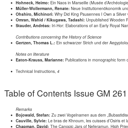
Hohneck, Heimo:
Ein Naos in Marseille (Musée d’Archéolog
Müller-Wollermann, Renate:
Neue Institutionenökonomik und 
Ohshiro, Michinori:
Why Did King Psusennes I Own a Silver 
Omran, Wahid / Kikugawa, Tadashi:
Unpublished Wooden Pa
Stauder, Andréas:
Iri-Hor: Elaborations of an Early Royal N
Contributions concerning the History of Science
Gertzen, Thomas L.:
Ein schwarzer Strich und der Aegyptolo
Notes on literature
Eaton-Krauss, Marianne:
Publications in monographic form 
Technical Instructions,
4
Table of Contents Issue GM 261
Remarks
Bojowald, Stefan:
Zu zwei Vogelnamen aus dem „Bubastidi
Cauville, Sylvie:
Le bras de Khnoum, les cuisses d’Osiris et l
Chapman, David:
The Canopic Jars of Neferamun, High Prie