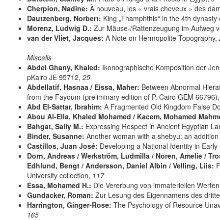
Cherpion, Nadine:
À nouveau, les « vrais cheveux » des da
Dautzenberg, Norbert:
King „Thamphthis“ in the 4th dynasty
Morenz, Ludwig D.:
Zur Mäuse-/Rattenzeugung im Aufweg vo
van der Vliet, Jacques:
A Note on Hermopolite Topography,
Miscells
Abdel Ghany, Khaled:
Ikonographische Komposition der Jens
pKairo JE 95712,
25
Abdellatif, Hasnaa / Eissa, Maher:
Between Abnormal Hierati
from the Fayoum (preliminary edition of P. Cairo GEM 66796)
Abd El-Sattar, Ibrahim:
A Fragmented Old Kingdom False Doo
Abou Al-Ella, Khaled Mohamed / Kacem, Mohamed Mahm
Bahgat, Sally M.:
Expressing Respect in Ancient Egyptian L
Binder, Susanne:
Another woman with a shebyu: an addition 
Castillos, Juan José:
Developing a National Identity in Early
Dorn, Andreas / Werkström, Ludmilla / Noren, Amelie / Tr
Edhlund, Bengt / Andersson, Daniel Albin / Velling, Liis:
F
University collection,
117
Essa, Mohamed H.:
Die Vererbung von immateriellen Werte
Gundacker, Roman:
Zur Lesung des Eigennamens des dritten
Harrington, Ginger-Rose:
The Psychology of Resource Unavai
165