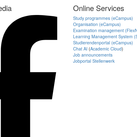
edia
Online Services
Study programmes (eCampus)
Organisation (eCampus)
Examination management (Flex
Learning Management System (S
Studierendenportal (eCampus)
Chat AI
(
Academic Cloud
)
Job announcements
Jobportal Stellenwerk