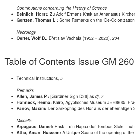
Contributions concerning the History of Science
Beinlich, Horst:
Zu Adolf Ermans Kritik an Athanasius Kirche
Gertzen, Thomas L.:
Some Remarks on the ‘De-Colonization’
Necrology
Oerter, Wolf B.:
Břetislav Vachala (1952 – 2020),
204
Table of Contents Issue GM 260
Technical Instructions,
5
Remarks
Allen, James P.:
[Gardiner Sign D36] as
dj
,
7
Hohneck, Heimo:
Kairo, Ägyptisches Museum JE 68685: Fr
Panov, Maxim:
Der Sarkophag des Hor aus der ehemaligen
Miscells
Arpagaus, Daniel:
Ḥnsk – ein Hapax der Tombos-Stele Thutm
Attia, Amani Hussein:
A Unique Scene of the opening of the 