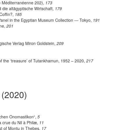
ie Méditerranéenne 202),
173
die altägyptische Wirtschaft,
179
Coffin?,
185
nel in the Egyptian Museum Collection — Tokyo,
191
ame,
201
gische Verlag Miron Goldstein,
209
of the ‘treasure’ of Tutankhamun, 1952 – 2020,
217
 (2020)
schen Onomastikon“,
5
a crue du Nil à Philæ,
11
st of Montu in Thebes,
17