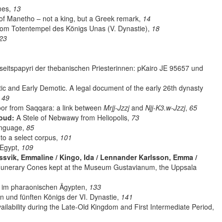
mes,
13
 of Manetho – not a king, but a Greek remark,
14
m Totentempel des Königs Unas (V. Dynastie),
18
23
eitspapyri der thebanischen Priesterinnen: pKairo JE 95657 und
c and Early Demotic. A legal document of the early 26th dynasty
,
49
r from Saqqara: a link between
Mrjj-Jzzj
and
Njj-K3.w-Jzzj
,
65
oud:
A Stele of Nebwawy from Heliopolis,
73
anguage,
85
to a select corpus,
101
 Egypt,
109
ossvik, Emmaline / Kingo, Ida / Lennander Karlsson, Emma /
unerary Cones kept at the Museum Gustavianum, the Uppsala
n im pharaonischen Ägypten,
133
 und fünften Königs der VI. Dynastie,
141
lability during the Late-Old Kingdom and First Intermediate Period,