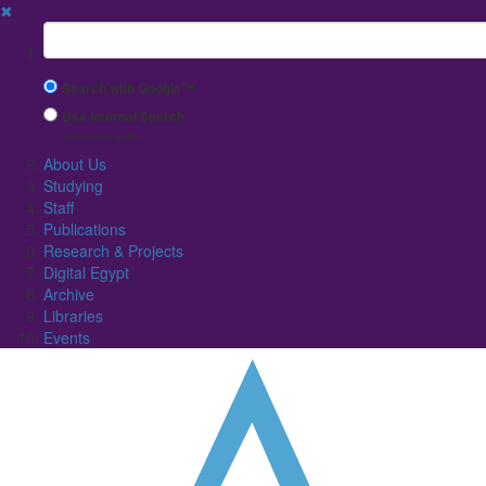
✖
Suchbegriff
Search with Google™
Use Internal Search
(limited result quality)
About Us
Studying
Staff
Publications
Research & Projects
Digital Egypt
Archive
Libraries
Events