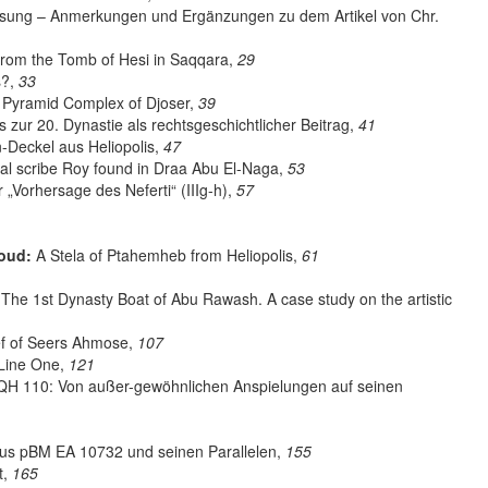
ung – Anmerkungen und Ergänzungen zu dem Artikel von Chr.
es from the Tomb of Hesi in Saqqara,
29
s?,
33
e Pyramid Complex of Djoser,
39
 zur 20. Dynastie als rechtsgeschichtlicher Beitrag,
41
Deckel aus Heliopolis,
47
yal scribe Roy found in Draa Abu El-Naga,
53
Vorhersage des Neferti“ (IIIg-h),
57
oud:
A Stela of Ptahemheb from Heliopolis,
61
The 1st Dynasty Boat of Abu Rawash. A case study on the artistic
ef of Seers Ahmose,
107
 Line One,
121
QH 110: Von außer-gewöhnlichen Anspielungen auf seinen
s pBM EA 10732 und seinen Parallelen,
155
t,
165