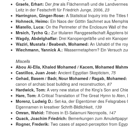
Graefe, Erhart:
Der
jtrw
als Flächenmaß und die Landvermess
Leitz in der Festschrift für Friedrich Junge, 2006,
23
Harrington, Ginger-Rose:
A Statistical Inquiry into the Titl
Hohneck, Heimo:
Ein Naos der Göttin Sachmet aus Memphi
Miatello, Luca:
On the Perimeter of the Enclosure Wall of th
Mrsich, Tycho Q.:
Zur titularen Ranggesellschaft Ägyptens bis
Wagdy, Abdelghaffar:
Drei Kanopengefäße und ein Kanopen-
Waziri, Mustafa / Beabesh, Mohamed:
An Ushabti of the ro
Wiechmann, Yannick A.:
Wassermetaphern? Ein Versuch zur „
Miscells
Abou Al-Ella, Khaled Mohamed / Kacem, Mohamed Mahm
Castillos, Juan José:
Ancient Egyptian Skepticism,
75
Gehad, Basem / Badr, Nour Mohamed / Ragab, Mohamed:
canon of archaic boat building and reconstruction,
87
Hardwick, Tom:
A very new statue of the King’s Son and Chi
Hare, Tom:
A Critical Translation of The Great Hymn to Aten,
Morenz, Ludwig D.:
Set-ka, der Eigentümer des Felsgrabes 
Eigennamen in kreativer Schrift-Bildlichkeit,
139
Omran, Wahid:
Tithoes in El-Salamuni Necropolis,
147
Quack, Joachim Friedrich:
Bemerkungen zum Amulettpapyru
Rogner, Frederik:
Two cases of aspect-perception from Egyp