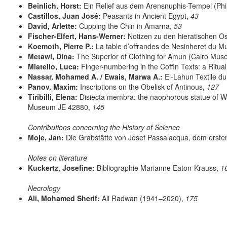
Beinlich, Horst:
Ein Relief aus dem Arensnuphis-Tempel (Ph
Castillos, Juan José:
Peasants in Ancient Egypt,
43
David, Arlette:
Cupping the Chin in Amarna,
53
Fischer-Elfert, Hans-Werner:
Notizen zu den hieratischen O
Koemoth, Pierre P.:
La table d’offrandes de Nesinheret du M
Metawi, Dina:
The Superior of Clothing for Amun (Cairo Mu
Miatello, Luca:
Finger-numbering in the Coffin Texts: a Ritua
Nassar, Mohamed A. / Ewais, Marwa A.:
El-Lahun Textile du
Panov, Maxim:
Inscriptions on the Obelisk of Antinous,
127
Tiribilli, Elena:
Disiecta membra: the naophorous statue of W
Museum JE 42880,
145
Contributions concerning the History of Science
Moje, Jan:
Die Grabstätte von Josef Passalacqua, dem ersten
Notes on literature
Kuckertz, Josefine:
Bibliographie Marianne Eaton-Krauss,
1
Necrology
Ali, Mohamed Sherif:
Ali Radwan (1941–2020),
175