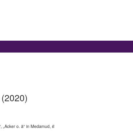
 (2020)
“
, „Acker o. ä“ in Medamud,
6