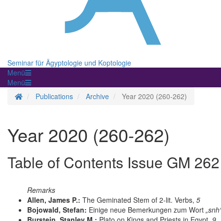
Seminar für Ägyptologie und Koptologie
Menü
Menü
Homepage
Publications
Archive
Year 2020 (260-262)
Year 2020 (260-262)
Table of Contents Issue GM 262
Remarks
Allen, James P.:
The Geminated Stem of 2-lit. Verbs,
5
Bojowald, Stefan:
Einige neue Bemerkungen zum Wort
„snh
Burstein, Stanley M.:
Plato on Kings and Priests in Egypt,
9