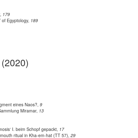
r,
179
 of Egyptology,
189
 (2020)
agment eines Naos?,
9
 Sammlung Miramar,
13
osis‘ I. beim Schopf gepackt,
17
mouth ritual in Kha-em-hat (TT 57),
29