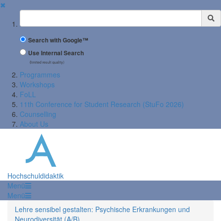
✖
Suchbegriff
Search with Google™
Use Internal Search
(limited result quality)
Programmes
Workshops
FoLL
11th Conference for Student Research (StuFo 2026)
Counselling
About Us
Hochschuldidaktik
Menü
Menü
Lehre sensibel gestalten: Psychische Erkrankungen und
Neurodiversität (A/B)