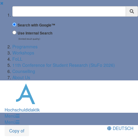
✖
Suchbegriff
Search with Google™
Use Internal Search
(limited result quality)
Programmes
Workshops
FoLL
11th Conference for Student Research (StuFo 2026)
Counselling
About Us
Hochschuldidaktik
Menü
Menü
DEUTSCH
Copy of