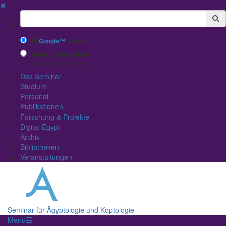
✖
Suchbegriff
Mit
Google™
suchen
Interne Suche nutzen
(eingeschränkte Ergebnisqualität)
Das Seminar
Studium
Personal
Publikationen
Forschung & Projekte
Digital Egypt
Archiv
Bibliotheken
Veranstaltungen
Seminar für Ägyptologie und Koptologie
Menü