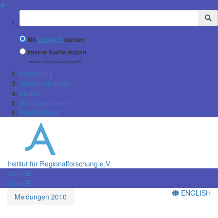
✖
Suchbegriff
Mit
Google™
suchen
Interne Suche nutzen
(eingeschränkte Ergebnisqualität)
Forschung
Serviceleistungen
Institut
MitarbeiterInnen
Publikationen
Institut für Regionalforschung e.V.
Menü
Menü
ENGLISH
Meldungen 2010