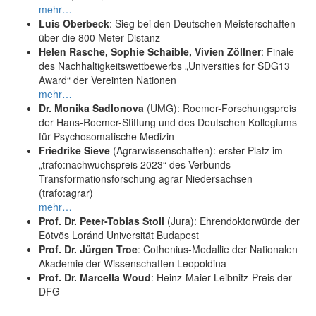
mehr…
Luis Oberbeck
: Sieg bei den Deutschen Meisterschaften
über die 800 Meter-Distanz
Helen Rasche, Sophie Schaible, Vivien Zöllner
: Finale
des Nachhaltigkeitswettbewerbs „Universities for SDG13
Award“ der Vereinten Nationen
mehr…
Dr. Monika Sadlonova
(UMG): Roemer-Forschungspreis
der Hans-Roemer-Stiftung und des Deutschen Kollegiums
für Psychosomatische Medizin
Friedrike Sieve
(Agrarwissenschaften): erster Platz im
„trafo:nachwuchspreis 2023“ des Verbunds
Transformationsforschung agrar Niedersachsen
(trafo:agrar)
mehr…
Prof. Dr. Peter-Tobias Stoll
(Jura): Ehrendoktorwürde der
Eötvös Loránd Universität Budapest
Prof. Dr. Jürgen Troe
: Cothenius-Medallie der Nationalen
Akademie der Wissenschaften Leopoldina
Prof. Dr. Marcella Woud
: Heinz-Maier-Leibnitz-Preis der
DFG