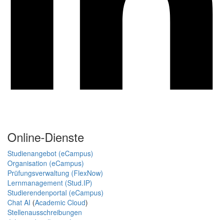
Online-Dienste
Studienangebot (eCampus)
Organisation (eCampus)
Prüfungsverwaltung (FlexNow)
Lernmanagement (Stud.IP)
Studierendenportal (eCampus)
Chat AI
(
Academic Cloud
)
Stellenausschreibungen