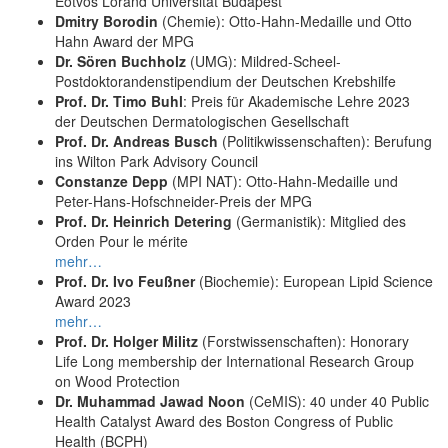
Eötvös Loránd Universität Budapest
Dmitry Borodin
(Chemie): Otto-Hahn-Medaille und Otto
Hahn Award der MPG
Dr. Sören Buchholz
(UMG): Mildred-Scheel-
Postdoktorandenstipendium der Deutschen Krebshilfe
Prof. Dr. Timo Buhl
: Preis für Akademische Lehre 2023
der Deutschen Dermatologischen Gesellschaft
Prof. Dr. Andreas Busch
(Politikwissenschaften): Berufung
ins Wilton Park Advisory Council
Constanze Depp
(MPI NAT): Otto-Hahn-Medaille und
Peter-Hans-Hofschneider-Preis der MPG
Prof. Dr. Heinrich Detering
(Germanistik): Mitglied des
Orden Pour le mérite
mehr…
Prof. Dr. Ivo Feußner
(Biochemie): European Lipid Science
Award 2023
mehr…
Prof. Dr. Holger Militz
(Forstwissenschaften): Honorary
Life Long membership der International Research Group
on Wood Protection
Dr. Muhammad Jawad Noon
(CeMIS): 40 under 40 Public
Health Catalyst Award des Boston Congress of Public
Health (BCPH)