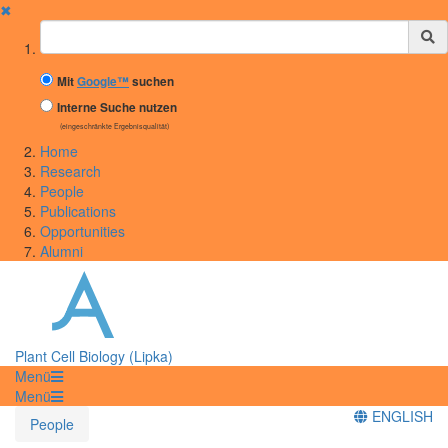
✖
Suchbegriff
Mit
Google™
suchen
Interne Suche nutzen
(eingeschränkte Ergebnisqualität)
Home
Research
People
Publications
Opportunities
Alumni
Plant Cell Biology (Lipka)
Menü
Menü
ENGLISH
People