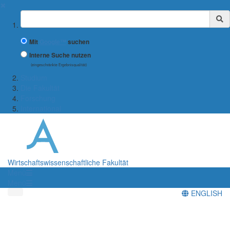
✖
Suchbegriff
Mit
Google™
suchen
Interne Suche nutzen
(eingeschränkte Ergebnisqualität)
Studium
Die Fakultät
Forschung
International
Wirtschaftswissenschaftliche Fakultät
Menü
Menü
ENGLISH