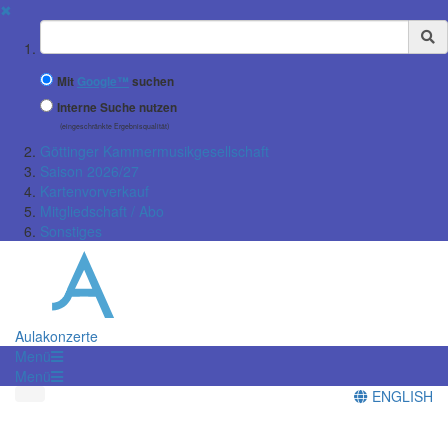
✖
Suchbegriff
Mit
Google™
suchen
Interne Suche nutzen
(eingeschränkte Ergebnisqualität)
Göttinger Kammermusikgesellschaft
Saison 2026/27
Kartenvorverkauf
Mitgliedschaft / Abo
Sonstiges
Aulakonzerte
Menü
Menü
ENGLISH