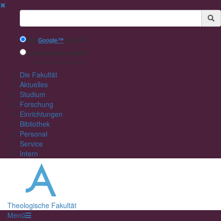
✖
Suchbegriff
Mit
Google™
suchen
Interne Suche nutzen
(eingeschränkte Ergebnisqualität)
Die Fakultät
Aktuelles
Studium
Forschung
Einrichtungen
Bibliothek
Personal
Service
Intern
Theologische Fakultät
Menü