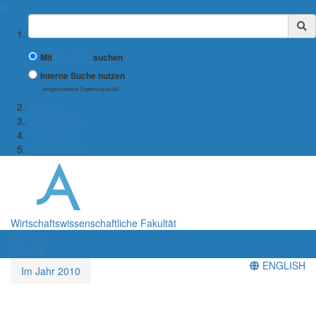
✖
Suchbegriff
Mit
Google™
suchen
Interne Suche nutzen
(eingeschränkte Ergebnisqualität)
Studium
Die Fakultät
Forschung
International
Wirtschaftswissenschaftliche Fakultät
Menü
Menü
ENGLISH
Im Jahr 2010