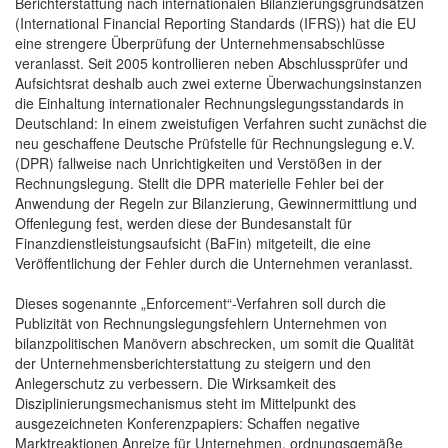
Berichterstattung nach internationalen Bilanzierungsgrundsätzen
(International Financial Reporting Standards (IFRS)) hat die EU
eine strengere Überprüfung der Unternehmensabschlüsse
veranlasst. Seit 2005 kontrollieren neben Abschlussprüfer und
Aufsichtsrat deshalb auch zwei externe Überwachungsinstanzen
die Einhaltung internationaler Rechnungslegungsstandards in
Deutschland: In einem zweistufigen Verfahren sucht zunächst die
neu geschaffene Deutsche Prüfstelle für Rechnungslegung e.V.
(DPR) fallweise nach Unrichtigkeiten und Verstößen in der
Rechnungslegung. Stellt die DPR materielle Fehler bei der
Anwendung der Regeln zur Bilanzierung, Gewinnermittlung und
Offenlegung fest, werden diese der Bundesanstalt für
Finanzdienstleistungsaufsicht (BaFin) mitgeteilt, die eine
Veröffentlichung der Fehler durch die Unternehmen veranlasst.
Dieses sogenannte „Enforcement“-Verfahren soll durch die
Publizität von Rechnungslegungsfehlern Unternehmen von
bilanzpolitischen Manövern abschrecken, um somit die Qualität
der Unternehmensberichterstattung zu steigern und den
Anlegerschutz zu verbessern. Die Wirksamkeit des
Disziplinierungsmechanismus steht im Mittelpunkt des
ausgezeichneten Konferenzpapiers: Schaffen negative
Marktreaktionen Anreize für Unternehmen, ordnungsgemäße