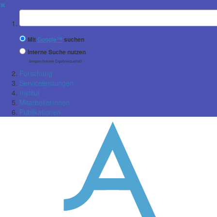
✖
Suchbegriff
Mit
Google™
suchen
Interne Suche nutzen
(eingeschränkte Ergebnisqualität)
Forschung
Serviceleistungen
Institut
MitarbeiterInnen
Publikationen