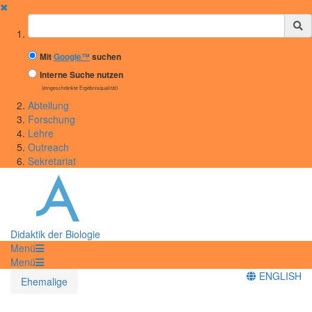
✖
Suchbegriff
Mit
Google™
suchen
Interne Suche nutzen
(eingeschränkte Ergebnisqualität)
Abteilung
Forschung
Lehre
Outreach
Sekretariat
Didaktik der Biologie
Menü
Menü
ENGLISH
Ehemalige