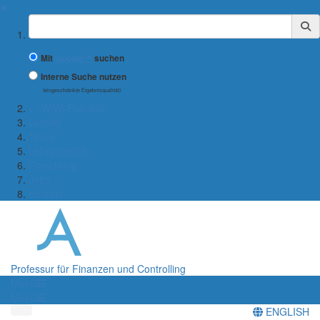
✖
Suchbegriff
Mit
Google™
suchen
Interne Suche nutzen
(eingeschränkte Ergebnisqualität)
← WiWi-Fakultät
Leitbild
Team
Lehrangebot
Forschung
Jobs
Kontakt
Professur für Finanzen und Controlling
Menü
Menü
ENGLISH