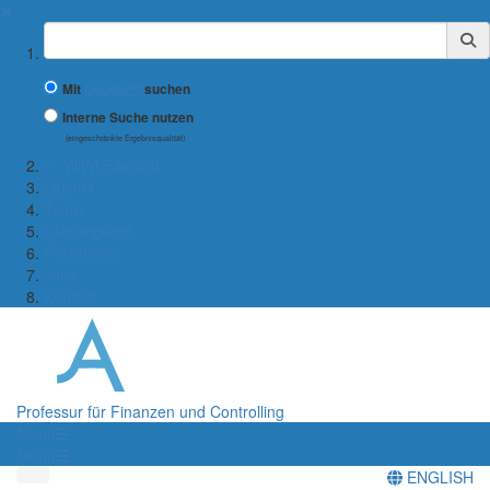
✖
Suchbegriff
Mit
Google™
suchen
Interne Suche nutzen
(eingeschränkte Ergebnisqualität)
← WiWi-Fakultät
Leitbild
Team
Lehrangebot
Forschung
Jobs
Kontakt
Professur für Finanzen und Controlling
Menü
Menü
ENGLISH