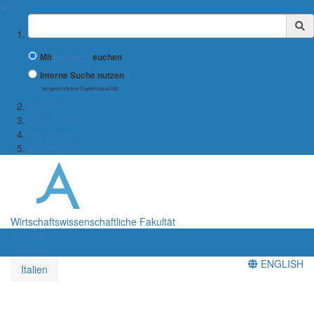
✖
Suchbegriff
Mit
Google™
suchen
Interne Suche nutzen
(eingeschränkte Ergebnisqualität)
Studium
Die Fakultät
Forschung
International
Wirtschaftswissenschaftliche Fakultät
Menü
Menü
ENGLISH
Italien