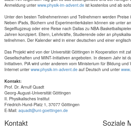
Anmeldung unter
www.physik-im-advent.de
ist kostenlos und ab sofo
Unter den besten Teilnehmerinnen und Teilnehmern werden Preise in
Neben iPads, Büchern und Experimentierkästen können sie unter and
Segelflugzeug oder eine Reise nach Dallas zu NBA-Basketballspielen 
Jahren konzipiert. Eltern, Lehrkräfte, Studierende oder an physik
teilnehmen. Der Kalender wird in einer deutschen und einer englisc
Das Projekt wird von der Universität Göttingen in Kooperation mit za
Gesellschaften und MINT-Initiativen angeboten. In diesem Jahr ist 
Initiativen. PiA wird unter anderem vom Ministerium für Bildung und
Internet unter
www.physik-im-advent.de
auf Deutsch und unter
www.p
Kontakt:
Prof. Dr. Arnulf Quadt
Georg-August-Universität Göttingen
II. Physikalisches Institut
Friedrich-Hund-Platz 1, 37077 Göttingen
E-Mail:
aquadt@uni-goettingen.de
Kontakt
Soziale 