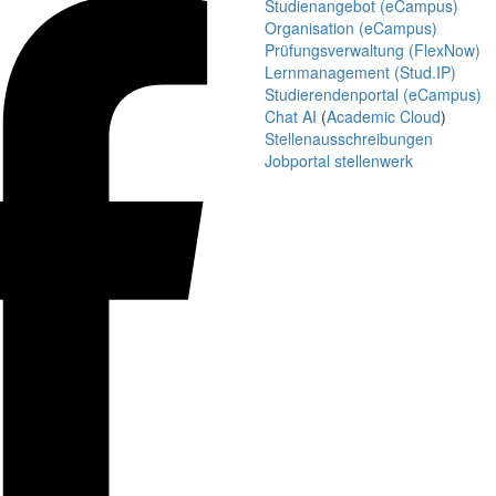
Studienangebot (eCampus)
Organisation (eCampus)
Prüfungsverwaltung (FlexNow)
Lernmanagement (Stud.IP)
Studierendenportal (eCampus)
Chat AI
(
Academic Cloud
)
Stellenausschreibungen
Jobportal stellenwerk