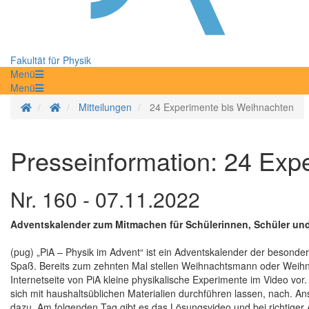
Fakultät für Physik
Menü
Menü
Startseite
Mitteilungen
24 Experimente bis Weihnachten
Presseinformation: 24 Exp
Nr. 160 - 07.11.2022
Adventskalender zum Mitmachen für Schülerinnen, Schüler und
(pug) „PiA – Physik im Advent“ ist ein Adventskalender der besonder
Spaß. Bereits zum zehnten Mal stellen Weihnachtsmann oder Weihn
Internetseite von PiA kleine physikalische Experimente im Video vo
sich mit haushaltsüblichen Materialien durchführen lassen, nach. A
dazu. Am folgenden Tag gibt es das Lösungsvideo und bei richtiger 