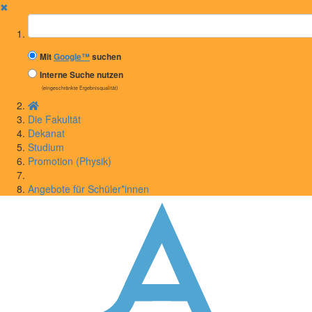
✖
Suchbegriff
Mit
Google™
suchen
Interne Suche nutzen
(eingeschränkte Ergebnisqualität)
Die Fakultät
Dekanat
Studium
Promotion (Physik)
Angebote für Schüler*innen