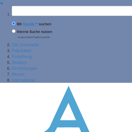
✖
Suchbegriff
Mit
Google™
suchen
Interne Suche nutzen
(eingeschränkte Ergebnisqualität)
Die Universität
Fakultäten
Forschung
Studium
Einrichtungen
Alumni
International