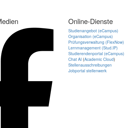
Medien
Online-Dienste
Studienangebot (eCampus)
Organisation (eCampus)
Prüfungsverwaltung (FlexNow)
Lernmanagement (Stud.IP)
Studierendenportal (eCampus)
Chat AI
(
Academic Cloud
)
Stellenausschreibungen
Jobportal stellenwerk