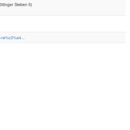
ttinger Sieben 5)
5.+w%c3%a4...