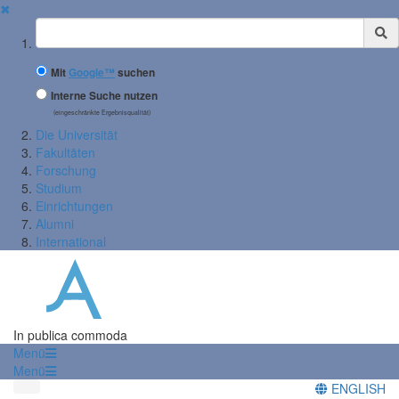
✖
Suchbegriff
Mit
Google™
suchen
Interne Suche nutzen
(eingeschränkte Ergebnisqualität)
Die Universität
Fakultäten
Forschung
Studium
Einrichtungen
Alumni
International
In publica commoda
Menü
Menü
ENGLISH