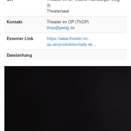
3)
Theatersaal
Kontakt
Theater im OP (ThOP)
thop@gwdg.de
Externer Link
https://www.theater-im-
op.de/produktion/lady-wi...
Dateianhang