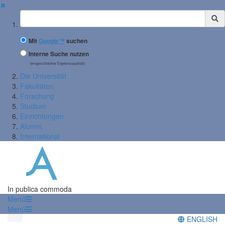
✖
Suchbegriff
Mit
Google™
suchen
Interne Suche nutzen
(eingeschränkte Ergebnisqualität)
Die Universität
Fakultäten
Forschung
Studium
Einrichtungen
Alumni
International
In publica commoda
Menü
Menü
ENGLISH