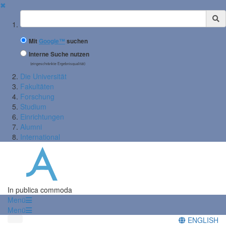
✖
Suchbegriff
Mit
Google™
suchen
Interne Suche nutzen
(eingeschränkte Ergebnisqualität)
Die Universität
Fakultäten
Forschung
Studium
Einrichtungen
Alumni
International
In publica commoda
Menü
Menü
ENGLISH