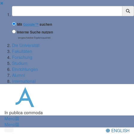
✖
Suchbegriff
Mit
Google™
suchen
Interne Suche nutzen
(eingeschränkte Ergebnisqualität)
Die Universität
Fakultäten
Forschung
Studium
Einrichtungen
Alumni
International
In publica commoda
Menü
Menü
ENGLISH