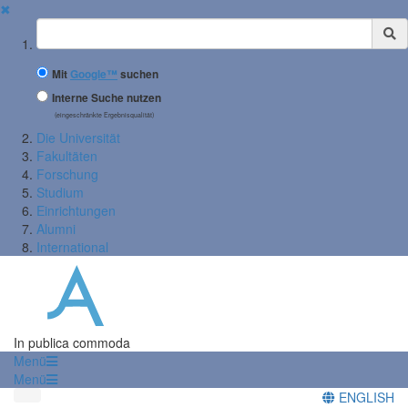
✖
Suchbegriff
Mit
Google™
suchen
Interne Suche nutzen
(eingeschränkte Ergebnisqualität)
Die Universität
Fakultäten
Forschung
Studium
Einrichtungen
Alumni
International
In publica commoda
Menü
Menü
ENGLISH