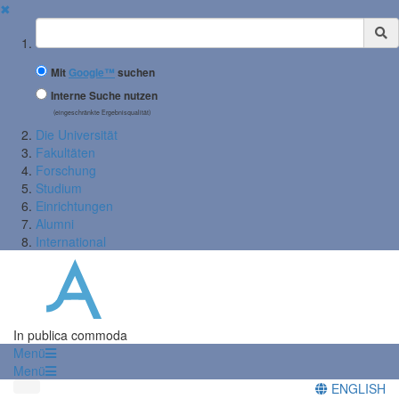
✖
Suchbegriff
Mit
Google™
suchen
Interne Suche nutzen
(eingeschränkte Ergebnisqualität)
Die Universität
Fakultäten
Forschung
Studium
Einrichtungen
Alumni
International
In publica commoda
Menü
Menü
ENGLISH