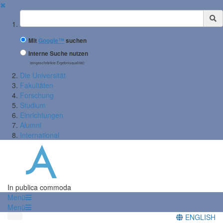
✖
Suchbegriff
Mit
Google™
suchen
Interne Suche nutzen
(eingeschränkte Ergebnisqualität)
Die Universität
Fakultäten
Forschung
Studium
Einrichtungen
Alumni
International
In publica commoda
Menü
Menü
ENGLISH