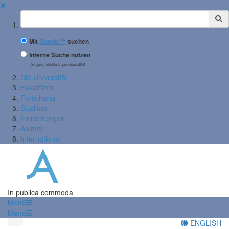
✖
Suchbegriff
Mit
Google™
suchen
Interne Suche nutzen
(eingeschränkte Ergebnisqualität)
Die Universität
Fakultäten
Forschung
Studium
Einrichtungen
Alumni
International
In publica commoda
Menü
Menü
ENGLISH