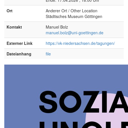
Ort
Anderer Ort / Other Location
Städtisches Museum Göttingen
Kontakt
Manuel Bolz
manuel.bolz@uni-goettingen.de
Externer Link
https://vk-niedersachsen.de/tagungen/
Dateianhang
file