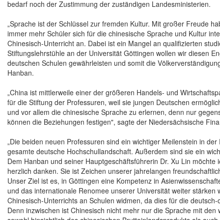
bedarf noch der Zustimmung der zuständigen Landesministerien.
„Sprache ist der Schlüssel zur fremden Kultur. Mit großer Freude 
immer mehr Schüler sich für die chinesische Sprache und Kultur in
Chinesisch-Unterricht an. Dabei ist ein Mangel an qualifizierten stud
Stiftungslehrstühle an der Universität Göttingen wollen wir diesen E
deutschen Schulen gewährleisten und somit die Völkerverständigung 
Hanban.
„China ist mittlerweile einer der größeren Handels- und Wirtschafts
für die Stiftung der Professuren, weil sie jungen Deutschen ermögl
und vor allem die chinesische Sprache zu erlernen, denn nur gegens
können die Beziehungen festigen", sagte der Niedersächsische Finan
„Die beiden neuen Professuren sind ein wichtiger Meilenstein in der
gesamte deutsche Hochschullandschaft. Außerdem sind sie ein wich
Dem Hanban und seiner Hauptgeschäftsführerin Dr. Xu Lin möchte ich
herzlich danken. Sie ist Zeichen unserer jahrelangen freundschaft
Unser Ziel ist es, in Göttingen eine Kompetenz in Asienwissenschaf
und das internationale Renomee unserer Universität weiter stärken 
Chinesisch-Unterrichts an Schulen widmen, da dies für die deutsch-
Denn inzwischen ist Chinesisch nicht mehr nur die Sprache mit den