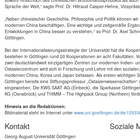
sowohl hinsichtlich des chinesischen Bruttoinlandsprodukts als auc
Sprache der Welt,“ sagte Prof. Dr. Hiltraud Casper-Hehne, Vizepräsid
„Neben chinesischer Geschichte, Philosophie und Politik können wir u
modernen China beschäftigen. Eine wichtige und zeitgemäße Ergänz
Entwicklungen in China besser zu verstehen,“ so Prof. Dr. Axel Schn
Göttingen.
Bei der Internationalisierungsstrategie der Universität hat die Koo
bestehen in Göttingen rund 20 Kooperationen an acht Fakultäten. V
zwei deutschlandweit einzigartigen Zentren zur modernen Indien- 
Ostasienzentrum wird sich in Forschung und Lehre mit den sozialen, 
modernen China, Korea und Japan befassen. Als ersten wichtigen Sch
Göttingen bereits eine Stiftungsprofessur „Ostasienwissenschaften“
eingeworben. Die KWS SAAT AG (Einbeck), die Sparkasse Göttingen
KG (Osnabrück) und THIMM – The Highpack Group (Northeim) fördern
Hinweis an die Redaktionen:
Bildmaterial steht im Internet unter
www.uni-goettingen.de/de/12533
Kontakt
Soziale 
Georg-August-Universität Göttingen