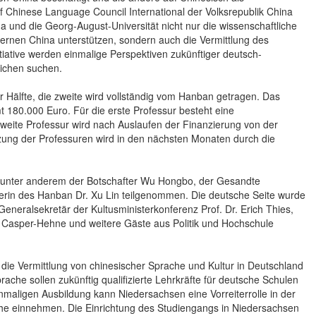
 of Chinese Language Council International der Volksrepublik China
a und die Georg-August-Universität nicht nur die wissenschaftliche
dernen China unterstützen, sondern auch die Vermittlung des
iative werden einmalige Perspektiven zukünftiger deutsch-
eichen suchen.
ur Hälfte, die zweite wird vollständig vom Hanban getragen. Das
t 180.000 Euro. Für die erste Professur besteht eine
zweite Professur wird nach Auslaufen der Finanzierung von der
tzung der Professuren wird in den nächsten Monaten durch die
 unter anderem der Botschafter Wu Hongbo, der Gesandte
rerin des Hanban Dr. Xu Lin teilgenommen. Die deutsche Seite wurde
eneralsekretär der Kultusministerkonferenz Prof. Dr. Erich Thies,
aud Casper-Hehne und weitere Gäste aus Politik und Hochschule
die Vermittlung von chinesischer Sprache und Kultur in Deutschland
che sollen zukünftig qualifizierte Lehrkräfte für deutsche Schulen
nmaligen Ausbildung kann Niedersachsen eine Vorreiterrolle in der
he einnehmen. Die Einrichtung des Studiengangs in Niedersachsen