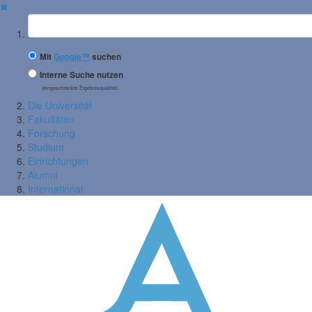
✖
Suchbegriff
Mit
Google™
suchen
Interne Suche nutzen
(eingeschränkte Ergebnisqualität)
Die Universität
Fakultäten
Forschung
Studium
Einrichtungen
Alumni
International