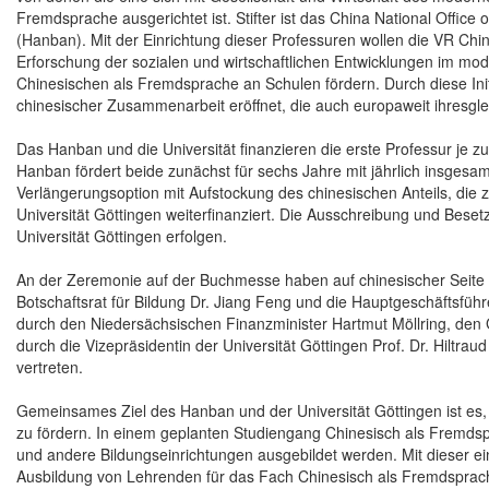
Fremdsprache ausgerichtet ist. Stifter ist das China National Office
(Hanban). Mit der Einrichtung dieser Professuren wollen die VR Chin
Erforschung der sozialen und wirtschaftlichen Entwicklungen im mo
Chinesischen als Fremdsprache an Schulen fördern. Durch diese Init
chinesischer Zusammenarbeit eröffnet, die auch europaweit ihresgl
Das Hanban und die Universität finanzieren die erste Professur je z
Hanban fördert beide zunächst für sechs Jahre mit jährlich insgesam
Verlängerungsoption mit Aufstockung des chinesischen Anteils, die 
Universität Göttingen weiterfinanziert. Die Ausschreibung und Bese
Universität Göttingen erfolgen.
An der Zeremonie auf der Buchmesse haben auf chinesischer Seite
Botschaftsrat für Bildung Dr. Jiang Feng und die Hauptgeschäftsfüh
durch den Niedersächsischen Finanzminister Hartmut Möllring, den G
durch die Vizepräsidentin der Universität Göttingen Prof. Dr. Hiltr
vertreten.
Gemeinsames Ziel des Hanban und der Universität Göttingen ist es, 
zu fördern. In einem geplanten Studiengang Chinesisch als Fremdspra
und andere Bildungseinrichtungen ausgebildet werden. Mit dieser ei
Ausbildung von Lehrenden für das Fach Chinesisch als Fremdsprac