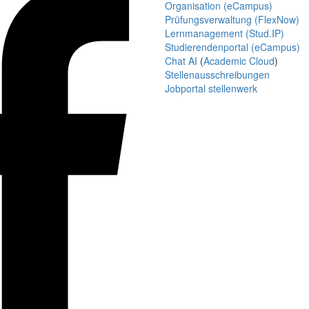
Organisation (eCampus)
Prüfungsverwaltung (FlexNow)
Lernmanagement (Stud.IP)
Studierendenportal (eCampus)
Chat AI
(
Academic Cloud
)
Stellenausschreibungen
Jobportal stellenwerk