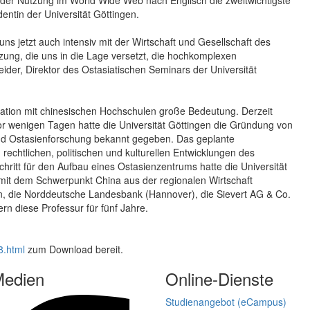
h der Nutzung im World Wide Web nach Englisch die zweitwichtigste
entin der Universität Göttingen.
ns jetzt auch intensiv mit der Wirtschaft und Gesellschaft des
ung, die uns in die Lage versetzt, die hochkomplexen
eider, Direktor des Ostasiatischen Seminars der Universität
peration mit chinesischen Hochschulen große Bedeutung. Derzeit
or wenigen Tagen hatte die Universität Göttingen die Gründung von
und Ostasienforschung bekannt gegeben. Das geplante
rechtlichen, politischen und kulturellen Entwicklungen des
ritt für den Aufbau eines Ostasienzentrums hatte die Universität
 mit dem Schwerpunkt China aus der regionalen Wirtschaft
, die Norddeutsche Landesbank (Hannover), die Sievert AG & Co.
 diese Professur für fünf Jahre.
8.html
zum Download bereit.
Medien
Online-Dienste
Studienangebot (eCampus)