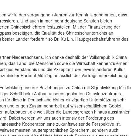
haben wir in den vergangenen Jahren zur Kenntnis genommen, dass
teressieren. Und auch immer mehr deutsche Schulen bieten
ierten Chinesischlehrern festzustellen. Mit der Finanzierung der
ngpass beseitigen, die Qualität des Chinesischunterrichts an
beider Länder fördern,“ so Dr. Xu Lin, Hauptgeschäftsführerin des
partner Niedersachsens. Ich danke deshalb der Volksrepublik China
ichen, das Land, die Menschen sowie die Wirtschaft kennenzulernen
eitiges Verständnis und die Akzeptanz der jeweils anderen Kultur
zminister Hartmut Möllring anlässlich der Vertragsunterzeichnung.
 Entwicklung unserer Beziehungen zu China mit Signalwirkung für die
tiger Schritt beim Aufbau unseres geplanten Ostasienzentrums.
 für diese in Deutschland bisher einzigartige Unterstützung sehr
lichen und engen Zusammenarbeit auf wissenschaftlichem Gebiet.
ten aufzubauen, die weit über die Landesgrenzen hinaus ausstrahlen
wird. Dabei werden wir uns auch intensiv der Förderung des
chinesische Kooperation eine zukunftsweisende Perspektive ist.
 weltweit meisten muttersprachlichen Sprechern, sondern auch