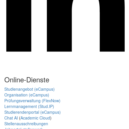
Online-Dienste
Studienangebot (eCampus)
Organisation (eCampus)
Prüfungsverwaltung (FlexNow)
Lernmanagement (Stud.IP)
Studierendenportal (eCampus)
Chat AI
(
Academic Cloud
)
Stellenausschreibungen