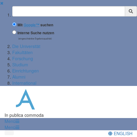
✖
Suchbegriff
Mit
Google™
suchen
Interne Suche nutzen
(eingeschränkte Ergebnisqualität)
Die Universität
Fakultäten
Forschung
Studium
Einrichtungen
Alumni
International
In publica commoda
Menü
Menü
ENGLISH