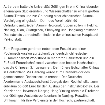
Außerdem hatte die Universität Göttingen ihre in China lebenden
ehemaligen Studierenden und Wissenschaftler zu einem großen
Alumni-Treffen und zur Gründung einer chinesischen Alumni-
Vereinigung eingeladen. Der neue Verein zählt 90
Gründungsmitglieder, Alumni-Regionalgruppen sollen in Peking,
Nanjing, Xi’an, Guangzhou, Shenyang und Hongkong entstehen.
Das nächste Jahrestreffen findet in der chinesischen Hauptstadt
Peking statt.
Zum Programm gehörten neben dem Festakt und einer
Podiumsdiskussion zur Zukunft der deutsch-chinesischen
Zusammenarbeit Workshops in mehreren Fakultäten und ein
Fußball-Freundschaftsspiel zwischen den beiden Hochschulen,
das die Chinesen 3:1 gewannen. Der frühere Botschafter Chinas
in Deutschland Ma Canrong wurde zum Ehrendirektor des
gemeinsamen Rechtsinstituts ernannt. Der Deutsche
Akademische Austauschdienst übergab dem Rechtsinstitut zum
Jubiläum 55.000 Euro für den Ausbau der Institutsbibliothek. Der
Kanzler der Universität Nanjing Hong Yinxing ehrte die Direktorin
der Göttinger Auslandsrepräsentanz in Nanjing, Roswitha
Brinkmann, für ihre Verdienste in der Hochschulpartnerschaft.