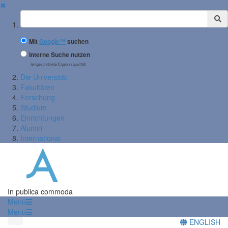
✖
Suchbegriff
Mit
Google™
suchen
Interne Suche nutzen
(eingeschränkte Ergebnisqualität)
Die Universität
Fakultäten
Forschung
Studium
Einrichtungen
Alumni
International
In publica commoda
Menü
Menü
ENGLISH