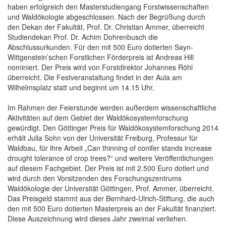
haben erfolgreich den Masterstudiengang Forstwissenschaften
und Waldökologie abgeschlossen. Nach der Begrüßung durch
den Dekan der Fakultät, Prof. Dr. Christian Ammer, überreicht
Studiendekan Prof. Dr. Achim Dohrenbusch die
Abschlussurkunden. Für den mit 500 Euro dotierten Sayn-
Wittgenstein’schen Forstlichen Förderpreis ist Andreas Hill
nominiert. Der Preis wird von Forstdirektor Johannes Röhl
überreicht. Die Festveranstaltung findet in der Aula am
Wilhelmsplatz statt und beginnt um 14.15 Uhr.
Im Rahmen der Feierstunde werden außerdem wissenschaftliche
Aktivitäten auf dem Gebiet der Waldökosystemforschung
gewürdigt. Den Göttinger Preis für Waldökosystemforschung 2014
erhält Julia Sohn von der Universität Freiburg, Professur für
Waldbau, für ihre Arbeit „Can thinning of conifer stands increase
drought tolerance of crop trees?“ und weitere Veröffentlichungen
auf diesem Fachgebiet. Der Preis ist mit 2.500 Euro dotiert und
wird durch den Vorsitzenden des Forschungszentrums
Waldökologie der Universität Göttingen, Prof. Ammer, überreicht.
Das Preisgeld stammt aus der Bernhard-Ulrich-Stiftung, die auch
den mit 500 Euro dotierten Masterpreis an der Fakultät finanziert.
Diese Auszeichnung wird dieses Jahr zweimal verliehen.