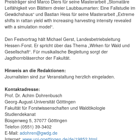
Preisträger sind Marco Diers für seine Masterarbeit „Stomatäre
Leifähigkeit von Blättern dreier Laubbaumarten: Eine Fallstudie im
Gewächshaus“ und Bastian Hess für seine Masterarbeit „Extreme
shifts in rattan yield with increasing harvesting intensity revealed
with a simulation model“.
Den Festvortrag hält Michael Gerst, Landesbetriebsleitung
Hessen-Forst. Er spricht über das Thema „Wirken für Wald und
Gesellschaft“. Für musikalische Begleitung sorgt der
Jagdhornbläserchor der Fakultät.
Hinweis an die Redaktionen:
Journalisten sind zur Veranstaltung herzlich eingeladen.
Kontaktadresse:
Prof. Dr. Achim Dohrenbusch
Georg-August-Universität Göttingen
Fakultät für Forstwissenschaften und Waldökologie
Studiendekanat
Büsgenweg 5, 37077 Göttingen
Telefon (0551) 39-3402
E-Mail:
adohren@gwdg.de
Internet:
www.uni-goettingen.de/de/19852.html