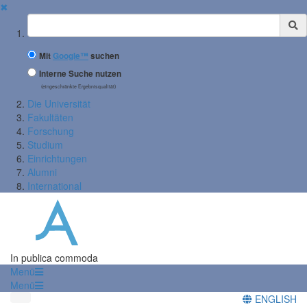
✖
Suchbegriff
Mit
Google™
suchen
Interne Suche nutzen
(eingeschränkte Ergebnisqualität)
Die Universität
Fakultäten
Forschung
Studium
Einrichtungen
Alumni
International
In publica commoda
Menü
Menü
ENGLISH