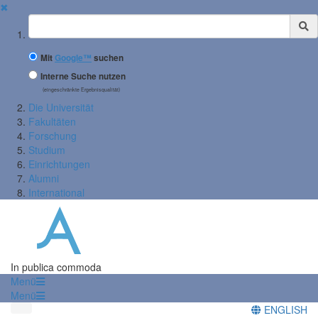
✖
Suchbegriff
Mit
Google™
suchen
Interne Suche nutzen
(eingeschränkte Ergebnisqualität)
Die Universität
Fakultäten
Forschung
Studium
Einrichtungen
Alumni
International
In publica commoda
Menü
Menü
ENGLISH