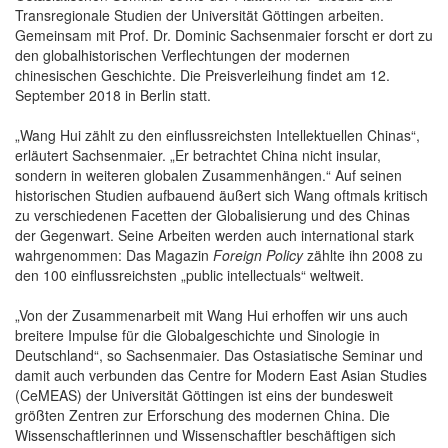
Transregionale Studien der Universität Göttingen arbeiten.
Gemeinsam mit Prof. Dr. Dominic Sachsenmaier forscht er dort zu
den globalhistorischen Verflechtungen der modernen
chinesischen Geschichte. Die Preisverleihung findet am 12.
September 2018 in Berlin statt.
„Wang Hui zählt zu den einflussreichsten Intellektuellen Chinas“,
erläutert Sachsenmaier. „Er betrachtet China nicht insular,
sondern in weiteren globalen Zusammenhängen.“ Auf seinen
historischen Studien aufbauend äußert sich Wang oftmals kritisch
zu verschiedenen Facetten der Globalisierung und des Chinas
der Gegenwart. Seine Arbeiten werden auch international stark
wahrgenommen: Das Magazin
Foreign Policy
zählte ihn 2008 zu
den 100 einflussreichsten „public intellectuals“ weltweit.
„Von der Zusammenarbeit mit Wang Hui erhoffen wir uns auch
breitere Impulse für die Globalgeschichte und Sinologie in
Deutschland“, so Sachsenmaier. Das Ostasiatische Seminar und
damit auch verbunden das Centre for Modern East Asian Studies
(CeMEAS) der Universität Göttingen ist eins der bundesweit
größten Zentren zur Erforschung des modernen China. Die
Wissenschaftlerinnen und Wissenschaftler beschäftigen sich