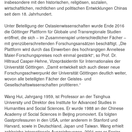
insbesondere mit den historischen, religiösen, sozialen,
wirtschaftlichen, rechtlichen und politischen Entwicklungen Chinas
seit dem 18. Jahrhundert.
Unter Beteiligung der Ostasienwissenschaften wurde Ende 2016
die Göttinger Plattform für Globale und Transregionale Studien
eröffnet, die sich – im Zusammenspiel unterschiedlicher Fächer –
mit grenzüberschreitenden Forschungsansätzen beschäftigt. „Die
Plattform wird durch das Einwerben des hochrangigen Anneliese
Maier-Forschungspreises noch einmal gestärkt“, so Prof. Dr.
Hiltraud Casper-Hehne, Vizepräsidentin für Internationales der
Universität Göttingen. „Damit entwickelt sich auch dieser neue
Forschungsschwerpunkt der Universität Göttingen deutlich weiter,
wovon alle beteiligten Fächer der Geistes- und
Gesellschaftswissenschaften profitieren.“
Wang Hui, Jahrgang 1959, ist Professor an der Tsinghua
University und Direktor des Institute for Advanced Studies in
Humanities and Social Sciences. Er wurde 1988 an der Chinese
Academy of Social Sciences in Beijing promoviert. Es folgten
Gastprofessuren in den USA, unter anderem in Stanford und
Harvard, sowie in Deutschland, Japan und Taiwan. Wang erhielt
zahlreiche internationale Auszeichnungen. 2001 war er Senior