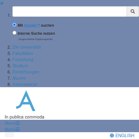
✖
Suchbegriff
Mit
Google™
suchen
Interne Suche nutzen
(eingeschränkte Ergebnisqualität)
Die Universität
Fakultäten
Forschung
Studium
Einrichtungen
Alumni
International
In publica commoda
Menü
Menü
ENGLISH