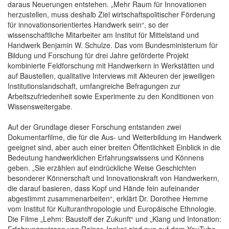
daraus Neuerungen entstehen. „Mehr Raum für Innovationen
herzustellen, muss deshalb Ziel wirtschaftspolitischer Förderung
für innovationsorientiertes Handwerk sein“, so der
wissenschaftliche Mitarbeiter am Institut für Mittelstand und
Handwerk Benjamin W. Schulze. Das vom Bundesministerium für
Bildung und Forschung für drei Jahre geförderte Projekt
kombinierte Feldforschung mit Handwerkern in Werkstätten und
auf Baustellen, qualitative Interviews mit Akteuren der jeweiligen
Institutionslandschaft, umfangreiche Befragungen zur
Arbeitszufriedenheit sowie Experimente zu den Konditionen von
Wissensweitergabe.
Auf der Grundlage dieser Forschung entstanden zwei
Dokumentarfilme, die für die Aus- und Weiterbildung im Handwerk
geeignet sind, aber auch einer breiten Öffentlichkeit Einblick in die
Bedeutung handwerklichen Erfahrungswissens und Könnens
geben. „Sie erzählen auf eindrückliche Weise Geschichten
besonderer Könnerschaft und Innovationskraft von Handwerkern,
die darauf basieren, dass Kopf und Hände fein aufeinander
abgestimmt zusammenarbeiten“, erklärt Dr. Dorothee Hemme
vom Institut für Kulturanthropologie und Europäische Ethnologie.
Die Filme „Lehm: Baustoff der Zukunft“ und „Klang und Intonation:
Erfahrungswissen von Rainer Janke“ sind nun auf dem YouTube-