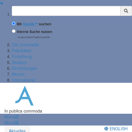
✖
Suchbegriff
Mit
Google™
suchen
Interne Suche nutzen
(eingeschränkte Ergebnisqualität)
Die Universität
Fakultäten
Forschung
Studium
Einrichtungen
Alumni
International
In publica commoda
Menü
Menü
ENGLISH
Aktuelles