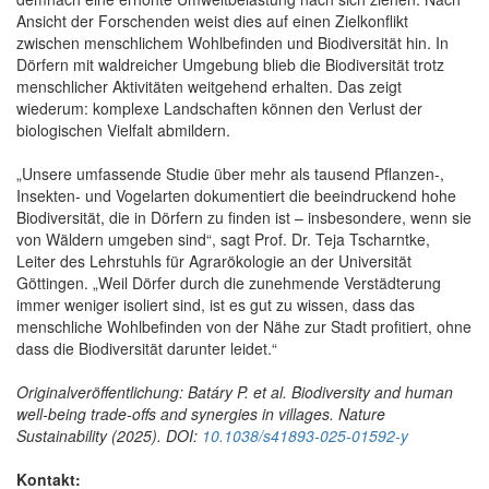
Ansicht der Forschenden weist dies auf einen Zielkonflikt
zwischen menschlichem Wohlbefinden und Biodiversität hin. In
Dörfern mit waldreicher Umgebung blieb die Biodiversität trotz
menschlicher Aktivitäten weitgehend erhalten. Das zeigt
wiederum: komplexe Landschaften können den Verlust der
biologischen Vielfalt abmildern.
„Unsere umfassende Studie über mehr als tausend Pflanzen-,
Insekten- und Vogelarten dokumentiert die beeindruckend hohe
Biodiversität, die in Dörfern zu finden ist – insbesondere, wenn sie
von Wäldern umgeben sind“, sagt Prof. Dr. Teja Tscharntke,
Leiter des Lehrstuhls für Agrarökologie an der Universität
Göttingen. „Weil Dörfer durch die zunehmende Verstädterung
immer weniger isoliert sind, ist es gut zu wissen, dass das
menschliche Wohlbefinden von der Nähe zur Stadt profitiert, ohne
dass die Biodiversität darunter leidet.“
Originalveröffentlichung: Batáry P. et al. Biodiversity and human
well-being trade-offs and synergies in villages.
Nature
Sustainability (2025). DOI:
10.1038/s41893-025-01592-y
Kontakt: