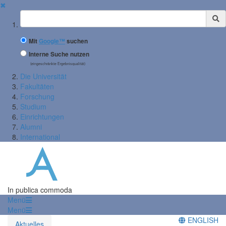
✖
Suchbegriff
Mit
Google™
suchen
Interne Suche nutzen
(eingeschränkte Ergebnisqualität)
Die Universität
Fakultäten
Forschung
Studium
Einrichtungen
Alumni
International
In publica commoda
Menü
Menü
ENGLISH
Aktuelles