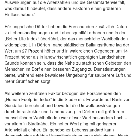
Auswirkungen auf die Artenzahlen und die Gesamtartenvielfalt,
was darauf hindeutet, dass andere Faktoren einen größeren
Einfluss haben.“
Für ungarische Dörfer haben die Forschenden zusätzlich Daten
zu Lebensbedingungen und Lebensqualität erhoben und in den
„Better Life Index“ überführt, der das menschliche Wohlbefinden
widerspiegelt. In Dörfern nahe städtischer Ballungsräume lag der
Wert um 27 Prozent höher und in waldreichen Gegenden um 14
Prozent höher als in landwirtschaftlich geprägten Landschaften.
Gründe könnten sein, dass die Nähe zu städtischen Gebieten den
Menschen im Dorf einen besseren Zugang zu Dienstleistungen
bietet, während eine bewaldete Umgebung für sauberere Luft und
mehr Grünflächen sorgt.
Als weiteren zentralen Faktor bezogen die Forschenden den
„Human Footprint Index“ in die Studie ein. Er wurde auf Basis von
Geodaten berechnet und bewertet die Umweltauswirkungen
durch Infrastruktur und Landnutzung. In Dörfern mit größerem
menschlichem Wohlbefinden war dieser Wert besonders hoch –
vor allem in Stadtnähe. Ein hoher Wert ging mit geringerer
Artenvielfalt einher. Ein gehobener Lebensstandard kann
demnach eine erhöhte Umweltbelastung nach sich ziehen. Nach