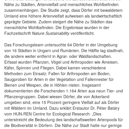
Nähe zu Städten, Artenvielfalt und menschliches Wohlbefinden
zusammenhängen. Die Studie zeigt, dass Dörfer mit bewaldetem
Umland eine höhere Artenvielfalt aufweisen als landwirtschaftlich
geprägte Gebiete. Zudem steigert die Nähe zu Städten das
menschliche Wohlbefinden. Die Ergebnisse wurden in der
Fachzeitschrift
Nature Sustainability
veröffentlicht.
Das Forschungsteam untersuchte 64 Dörfer in der Umgebung
von 16 Städten in Ungarn und Rumänien. Die Hälfte lag stadtnah,
die andere weiter entfernt in Agrar- oder Waldlandschaften.
Erfasst wurden Pflanzen, Vögel und Arthropoden wie Ameisen,
Käfer, Spinnen und Fliegen. Dabei kamen verschiedene
Methoden zum Einsatz: Fallen für Arthropoden am Boden,
Saugproben für Arten in der Vegetation und Fallennester für
Bienen und Wespen, die in Höhlen nisten. Insgesamt
dokumentierten die Forschenden 1.164 Arten aus neun Tier- und
Pflanzengruppen. Dabei wiesen Dörfer, die von Ackerland
umgeben sind, eine 15 Prozent geringere Vielfalt auf als Dörfer
mit Wäldern im Umland. Dazu erklärt Erstautor Dr. Péter Batáry
vom HUN-REN Centre for Ecological Research: „Dies
unterstreicht die Bedeutung des landschaftsweiten Artenpools für
die Biodiversität in Dörfern. Die Nähe zur Stadt hatte nur geringe