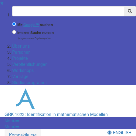
✖
Suchbegriff
Mit
Google™
suchen
Interne Suche nutzen
(eingeschränkte Ergebnisqualität)
Über uns
Personen
Projekte
Veröffentlichungen
Workshops
Vorträge
Studienprogramm
GRK 1023: Identifikation in mathematischen Modellen
Menü
Menü
ENGLISH
Kompaktkurse