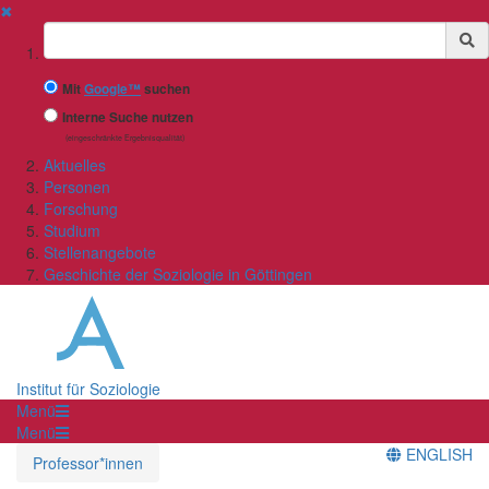
✖
Suchbegriff
Mit
Google™
suchen
Interne Suche nutzen
(eingeschränkte Ergebnisqualität)
Aktuelles
Personen
Forschung
Studium
Stellenangebote
Geschichte der Soziologie in Göttingen
Institut für Soziologie
Menü
Menü
ENGLISH
Professor*innen