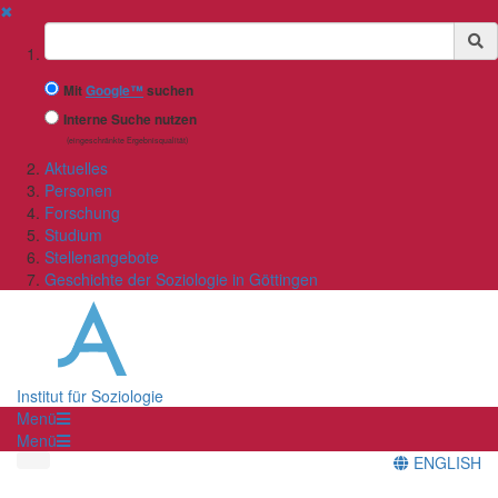
✖
Suchbegriff
Mit
Google™
suchen
Interne Suche nutzen
(eingeschränkte Ergebnisqualität)
Aktuelles
Personen
Forschung
Studium
Stellenangebote
Geschichte der Soziologie in Göttingen
Institut für Soziologie
Menü
Menü
ENGLISH