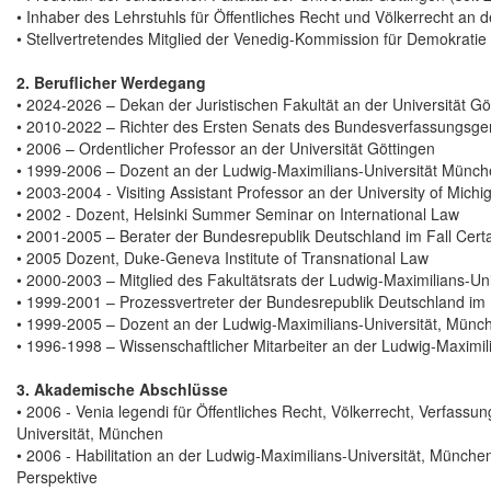
• Inhaber des Lehrstuhls für Öffentliches Recht und Völkerrecht an d
• Stellvertretendes Mitglied der Venedig-Kommission für Demokratie
2. Beruflicher Werdegang
• 2024-2026 – Dekan der Juristischen Fakultät an der Universität Gö
• 2010-2022 – Richter des Ersten Senats des Bundesverfassungsger
• 2006 – Ordentlicher Professor an der Universität Göttingen
• 1999-2006 – Dozent an der Ludwig-Maximilians-Universität Münc
• 2003-2004 - Visiting Assistant Professor an der University of Mic
• 2002 - Dozent, Helsinki Summer Seminar on International Law
• 2001-2005 – Berater der Bundesrepublik Deutschland im Fall Certa
• 2005 Dozent, Duke-Geneva Institute of Transnational Law
• 2000-2003 – Mitglied des Fakultätsrats der Ludwig-Maximilians-Un
• 1999-2001 – Prozessvertreter der Bundesrepublik Deutschland im
• 1999-2005 – Dozent an der Ludwig-Maximilians-Universität, Münc
• 1996-1998 – Wissenschaftlicher Mitarbeiter an der Ludwig-Maximil
3. Akademische Abschlüsse
• 2006 - Venia legendi für Öffentliches Recht, Völkerrecht, Verfass
Universität, München
• 2006 - Habilitation an der Ludwig-Maximilians-Universität, München:
Perspektive