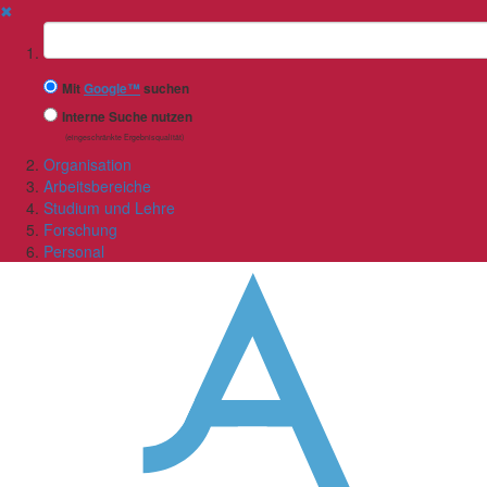
✖
Suchbegriff
Mit
Google™
suchen
Interne Suche nutzen
(eingeschränkte Ergebnisqualität)
Organisation
Arbeitsbereiche
Studium und Lehre
Forschung
Personal